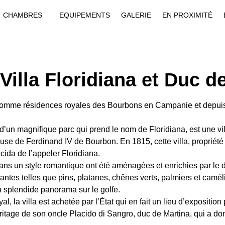
CHAMBRES
EQUIPEMENTS
GALERIE
EN PROXIMITÉ
illa Floridiana et Duc d
s comme résidences royales des Bourbons en Campanie et depuis 
 d’un magnifique parc qui prend le nom de Floridiana, est une vi
ouse de Ferdinand IV de Bourbon. En 1815, cette villa, propriét
cida de l’appeler Floridiana.
dans un style romantique ont été aménagées et enrichies par le 
tes telles que pins, platanes, chênes verts, palmiers et caméli
un splendide panorama sur le golfe.
, la villa est achetée par l’État qui en fait un lieu d’exposition 
ritage de son oncle Placido di Sangro, duc de Martina, qui a 