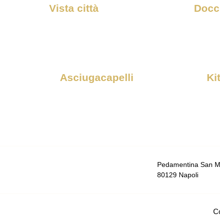
Vista città
Docc
Asciugacapelli
Ki
Pedamentina San Ma
80129 Napoli
C